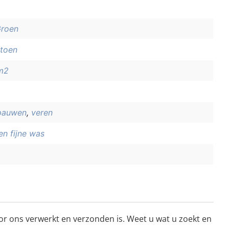
roen
toen
m2
pauwen
,
veren
en fijne was
or ons verwerkt en verzonden is. Weet u wat u zoekt en