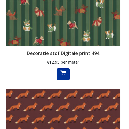
kaart
kabouter
kamille
kat
katoen
Decoratie stof Digitale print 494
katten
€
12,95
per meter
kersen
kerst
kerstboom
kerstman
kerstster
keuken
kippen