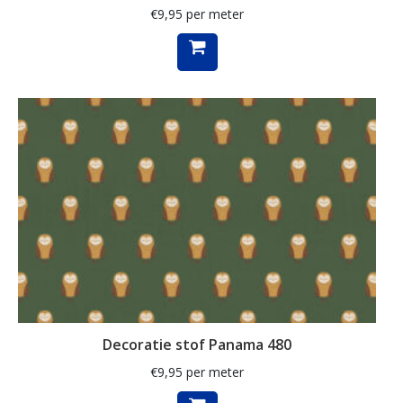
€
9,95
per meter
Muzieknoten
naaigerei
naaimachines
notenkraker
olijven
ornamenten
paarden
paardenbloem
paddenstoelen
paisley
Decoratie stof Panama 480
papegaai
€
9,95
per meter
pasen