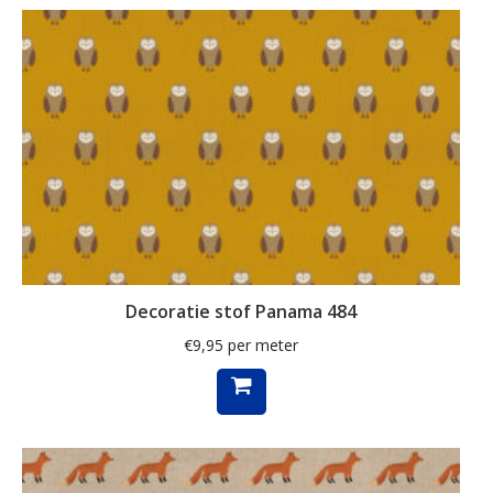
schelpen
schilderij
schilderijen
schotse ruit
siamees
slak
smal
sneeuwpop
Decoratie stof Panama 484
ster
€
9,95
per meter
sterren
stippen
strandhuisjes