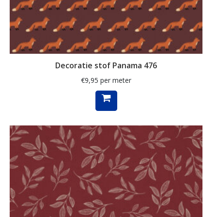
klaproos
klaprozen
klaver
Decoratie stof Panama 476
kleed
€
9,95
per meter
klein
knutsel
koeien
koffie
konijn
kraanvogel
krant
kruiden