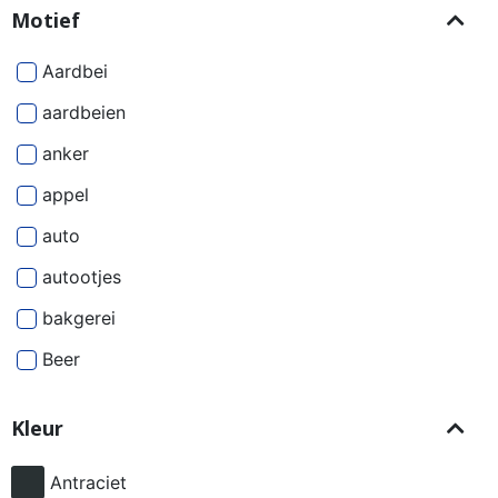
Motief
Aardbei
aardbeien
anker
appel
auto
autootjes
bakgerei
Beer
Beren
Kleur
besjes
bier
Antraciet