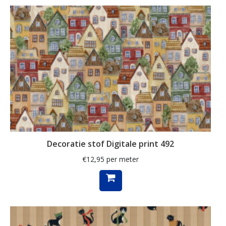
ganzen
gemberkoekjes
geometrisch
ginko
gnome
grafisch
groene thee
groot
Decoratie stof Digitale print 492
harten
€
12,95
per meter
hartjes
herfst
herfstblad