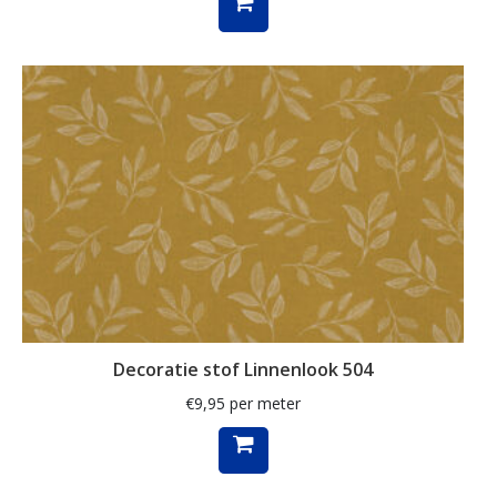
pauw
pauwen
penguin
piano
planten
poezen
regenboog
rozen
ruit
Decoratie stof Linnenlook 504
rups
€
9,95
per meter
safari
schaap