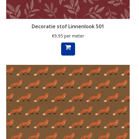
kunst
labrador
Decoratie stof Linnenlook 501
lakenstof
€
9,95
per meter
landschap
lavendel
luipaard
lurex
madeliefje
Magnolia
mandala
margriet
margrietje