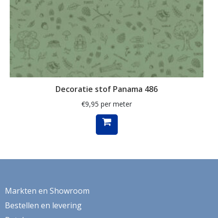
verduistering
veren
Vida
vissen
vogel
Decoratie stof Panama 486
vogels
€
9,95
per meter
volkswagen
volkswagenbus
vos
Vossen
vrouwengezichten
Markten en Showroom
vuurtoren
Bestellen en levering