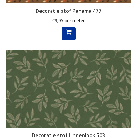
maritiem
Decoratie stof Panama 477
mediterranean
€
9,95
per meter
meisje
merry christmas
meubelstof
middel
mini monte carlo
mode
modebladen
molen
mozaïek
Decoratie stof Linnenlook 503
muziek