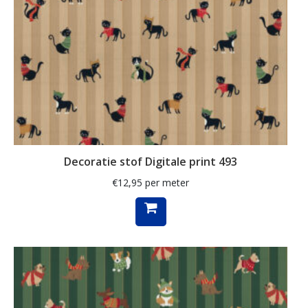
herfstbladeren
hert
herten
hertje
hijskraan
hollands
hond
Decoratie stof Digitale print 493
honden
€
12,95
per meter
huizen
hulst
ijsbeer
indoor