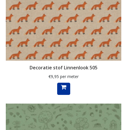
streep
strepen
takken
teckel
teckels
thee
Decoratie stof Linnenlook 505
Toile de Jouy
€
9,95
per meter
tulpen
uil
uilen
unicorn
veldbloemen