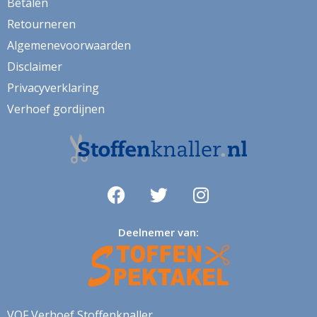
Betalen
vw bus
Retourneren
wandtapijt
Algemenevoorwaarden
watermeloen
Disclaimer
wereldkaart
Privacyverklaring
wijn
Verhoef gordijnen
winter
yorkie
zeemeeuwen
zigzag
Deelnemer van:
zonnenbloem
zonwerend
VOF Verhoef Stoffenknaller