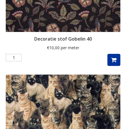
klaproos
klaprozen
klaver
Decoratie stof Gobelin 40
kleed
€
10,00
per meter
klein
knutsel
koeien
koffie
konijn
kraanvogel
krant
kruiden