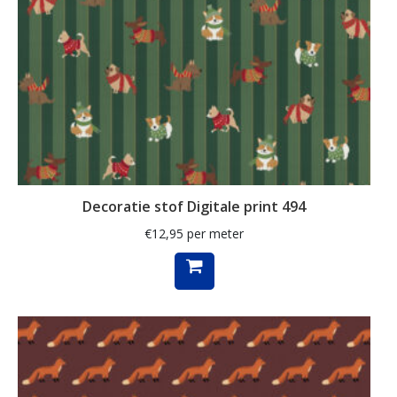
streep
strepen
takken
teckel
teckels
thee
Decoratie stof Digitale print 494
Toile de Jouy
€
12,95
per meter
tulpen
uil
uilen
unicorn
veldbloemen