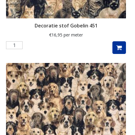
kunst
labrador
Decoratie stof Gobelin 451
lakenstof
€
16,95
per meter
landschap
lavendel
luipaard
lurex
madeliefje
Magnolia
mandala
margriet
margrietje