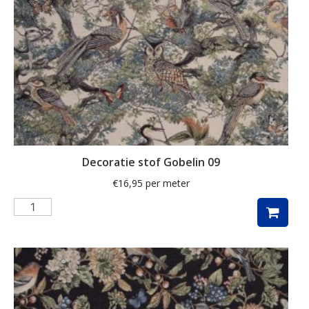
herfstbladeren
hert
herten
hertje
hijskraan
hollands
hond
Decoratie stof Gobelin 09
honden
€
16,95
per meter
huizen
hulst
ijsbeer
indoor