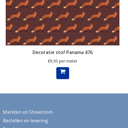
verduistering
veren
Vida
vissen
vogel
Decoratie stof Panama 476
vogels
€
9,95
per meter
volkswagen
volkswagenbus
vos
Vossen
vrouwengezichten
Markten en Showroom
vuurtoren
Bestellen en levering