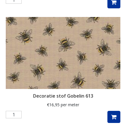
pauw
pauwen
penguin
piano
planten
poezen
regenboog
rozen
ruit
Decoratie stof Gobelin 613
rups
€
16,95
per meter
safari
schaap