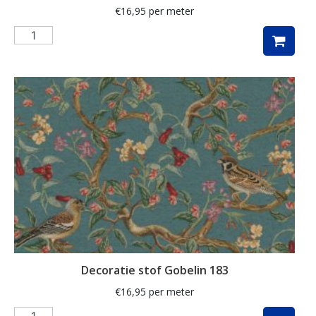
€
16,95
per meter
Muzieknoten
naaigerei
naaimachines
notenkraker
olijven
ornamenten
paarden
paardenbloem
paddenstoelen
paisley
Decoratie stof Gobelin 183
papegaai
€
16,95
per meter
pasen