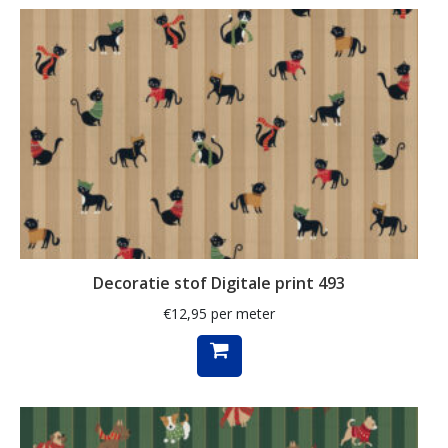
schelpen
schilderij
schilderijen
schotse ruit
siamees
slak
smal
sneeuwpop
Decoratie stof Digitale print 493
ster
€
12,95
per meter
sterren
stippen
strandhuisjes