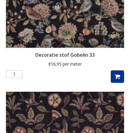
kaart
kabouter
kamille
kat
katoen
Decoratie stof Gobelin 33
katten
€
16,95
per meter
kersen
kerst
kerstboom
kerstman
kerstster
keuken
kippen