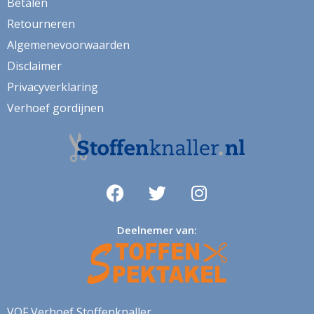
Betalen
vw bus
Retourneren
wandtapijt
Algemenevoorwaarden
watermeloen
Disclaimer
wereldkaart
Privacyverklaring
wijn
Verhoef gordijnen
winter
yorkie
zeemeeuwen
zigzag
Deelnemer van:
zonnenbloem
zonwerend
VOF Verhoef Stoffenknaller