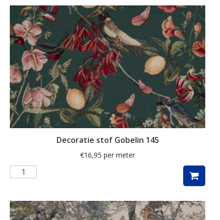
ganzen
gemberkoekjes
geometrisch
ginko
gnome
grafisch
groene thee
groot
Decoratie stof Gobelin 145
harten
€
16,95
per meter
hartjes
herfst
herfstblad