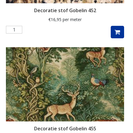
maritiem
Decoratie stof Gobelin 452
mediterranean
€
16,95
per meter
meisje
merry christmas
meubelstof
middel
mini monte carlo
mode
modebladen
molen
mozaïek
Decoratie stof Gobelin 455
muziek