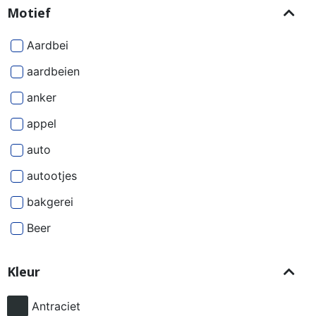
Motief
Aardbei
aardbeien
anker
appel
auto
autootjes
bakgerei
Beer
Beren
Kleur
besjes
bier
Antraciet