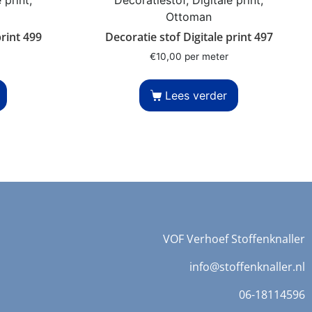
Ottoman
print 499
Decoratie stof Digitale print 497
€
10,00
per meter
Lees verder
VOF Verhoef Stoffenknaller
info@stoffenknaller.nl
06-18114596