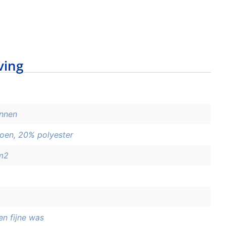
ving
innen
oen, 20% polyester
m2
en fijne was