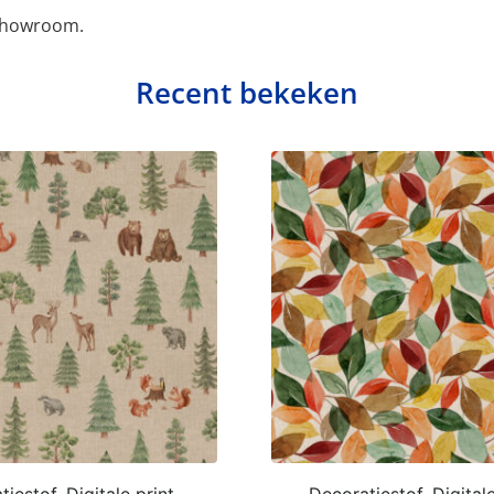
 showroom.
Recent bekeken
iestof, Digitale print,
Decoratiestof, Digitale