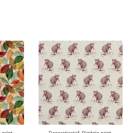
 print,
Decoratiestof, Digitale print,