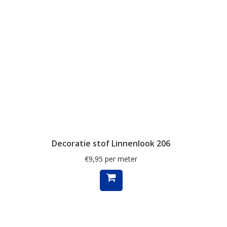
schelpen
schilderij
schilderijen
schotse ruit
siamees
slak
smal
sneeuwpop
Decoratie stof Linnenlook 206
ster
€
9,95
per meter
sterren
stippen
strandhuisjes