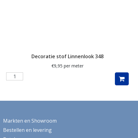
verduistering
veren
Vida
vissen
vogel
Decoratie stof Linnenlook 348
vogels
€
9,95
per meter
volkswagen
volkswagenbus
vos
Vossen
vrouwengezichten
Markten en Showroom
vuurtoren
Bestellen en levering