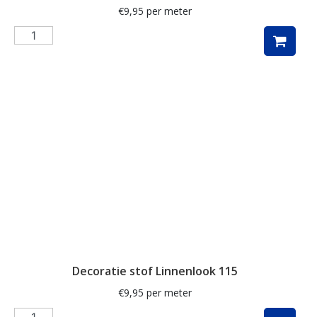
€
9,95
per meter
Muzieknoten
naaigerei
naaimachines
notenkraker
olijven
ornamenten
paarden
paardenbloem
paddenstoelen
paisley
Decoratie stof Linnenlook 115
papegaai
€
9,95
per meter
pasen