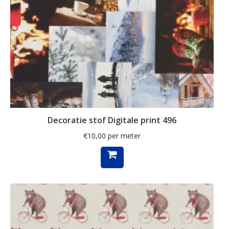
herfstbladeren
hert
herten
hertje
hijskraan
hollands
hond
Decoratie stof Digitale print 496
honden
€
10,00
per meter
huizen
hulst
ijsbeer
indoor