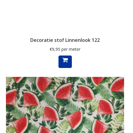
klaproos
klaprozen
klaver
Decoratie stof Linnenlook 122
kleed
€
9,95
per meter
klein
knutsel
koeien
koffie
konijn
kraanvogel
krant
kruiden