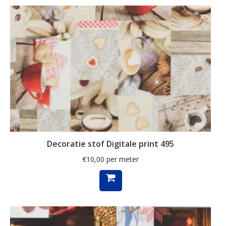
ganzen
gemberkoekjes
geometrisch
ginko
gnome
grafisch
groene thee
groot
Decoratie stof Digitale print 495
harten
€
10,00
per meter
hartjes
herfst
herfstblad