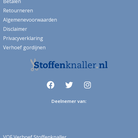
Betalen
vw bus
Retourneren
wandtapijt
Algemenevoorwaarden
watermeloen
Disclaimer
wereldkaart
Privacyverklaring
wijn
Verhoef gordijnen
winter
yorkie
zeemeeuwen
zigzag
Deelnemer van:
zonnenbloem
zonwerend
VOF Verhoef Stoffenknaller