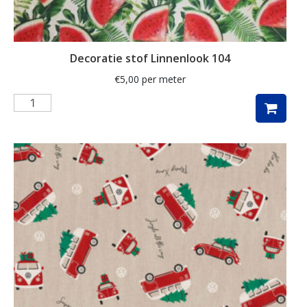
kunst
labrador
Decoratie stof Linnenlook 104
lakenstof
€
5,00
per meter
landschap
lavendel
luipaard
lurex
madeliefje
Magnolia
mandala
margriet
margrietje