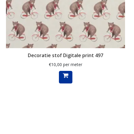
kaart
kabouter
kamille
kat
katoen
Decoratie stof Digitale print 497
katten
€
10,00
per meter
kersen
kerst
kerstboom
kerstman
kerstster
keuken
kippen