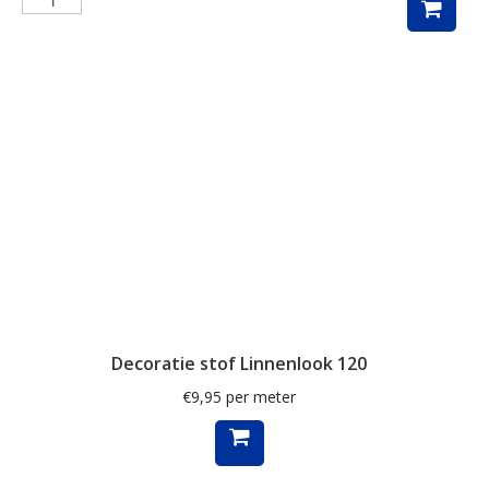
pauw
pauwen
penguin
piano
planten
poezen
regenboog
rozen
ruit
Decoratie stof Linnenlook 120
rups
€
9,95
per meter
safari
schaap