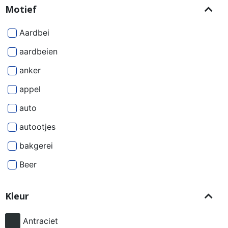
Motief
Aardbei
aardbeien
anker
appel
auto
autootjes
bakgerei
Beer
Beren
Kleur
besjes
bier
Antraciet