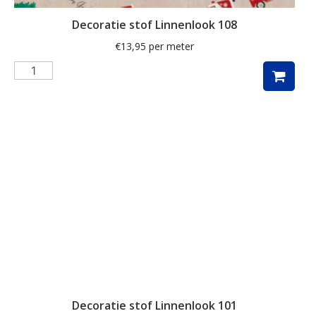
maritiem
Decoratie stof Linnenlook 108
mediterranean
€
13,95
per meter
meisje
merry christmas
meubelstof
middel
mini monte carlo
mode
modebladen
molen
mozaïek
Decoratie stof Linnenlook 101
muziek