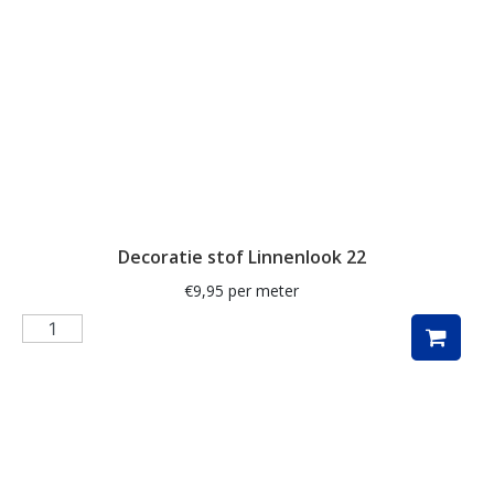
streep
strepen
takken
teckel
teckels
thee
Decoratie stof Linnenlook 22
Toile de Jouy
€
9,95
per meter
tulpen
uil
uilen
unicorn
veldbloemen