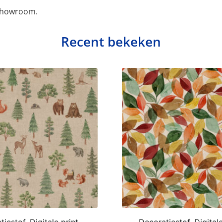
 showroom.
Recent bekeken
iestof, Digitale print,
Decoratiestof, Digitale