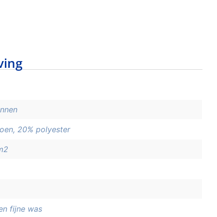
ving
innen
oen, 20% polyester
m2
en fijne was