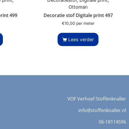
Ottoman
print 499
Decoratie stof Digitale print 497
€
10,00
per meter
Lees verder
VOF Verhoef Stoffenknaller
info@stoffenknaller.nl
06-18114596