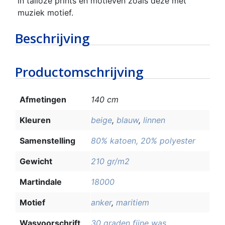
in talloze prints en motieven zoals deze met
muziek motief.
Beschrijving
Productomschrijving
Afmetingen
140 cm
Kleuren
beige
,
blauw
,
linnen
Samenstelling
80% katoen, 20% polyester
Gewicht
210 gr/m2
Martindale
18000
Motief
anker
,
maritiem
Wasvoorschrift
30 graden fijne was