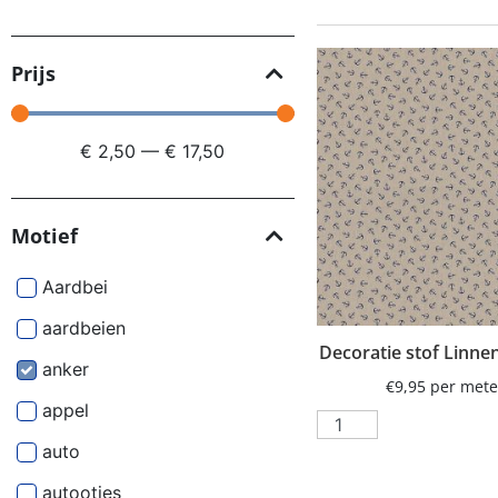
Prijs
€
2,50
—
€
17,50
Motief
Aardbei
aardbeien
Decoratie stof Linne
anker
€
9,95
per mete
appel
auto
autootjes