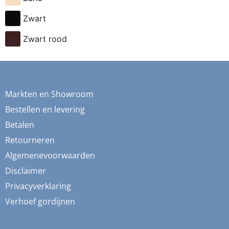
fietsen
Zwart
flessen
Zwart rood
fresia
frida
fruit
Markten en Showroom
ganzen
Bestellen en levering
gemberkoekjes
Betalen
Retourneren
geometrisch
Algemenevoorwaarden
ginko
Disclaimer
gnome
Privacyverklaring
grafisch
Verhoef gordijnen
groene thee