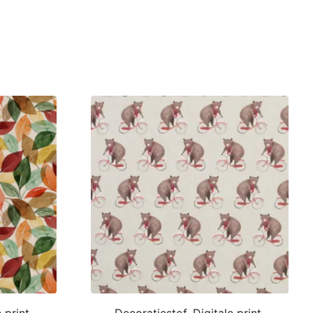
 print,
Decoratiestof, Digitale print,