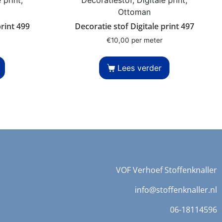
Ottoman
print 499
Decoratie stof Digitale print 497
€
10,00
per meter
Lees verder
VOF Verhoef Stoffenknaller
info@stoffenknaller.nl
06-18114596