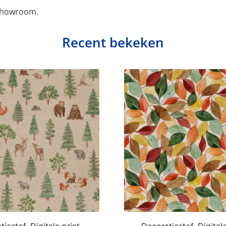
 showroom.
Recent bekeken
iestof, Digitale print,
Decoratiestof, Digitale