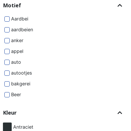
Motief
Aardbei
aardbeien
anker
appel
auto
autootjes
bakgerei
Beer
Beren
Kleur
besjes
bier
Antraciet