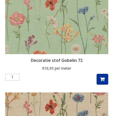
streep
strepen
takken
teckel
teckels
thee
Decoratie stof Gobelin 72
Toile de Jouy
€
16,95
per meter
tulpen
uil
uilen
unicorn
veldbloemen