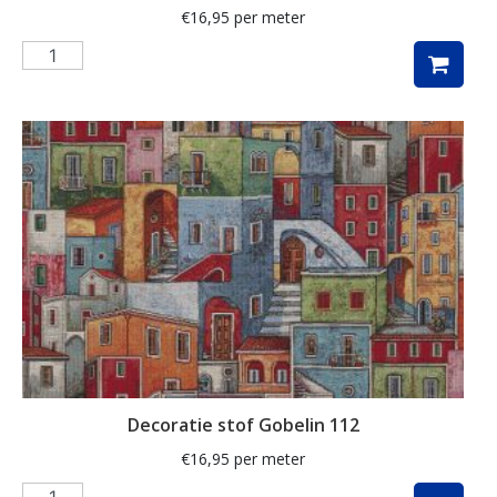
€
16,95
per meter
Muzieknoten
naaigerei
naaimachines
notenkraker
olijven
ornamenten
paarden
paardenbloem
paddenstoelen
paisley
Decoratie stof Gobelin 112
papegaai
€
16,95
per meter
pasen