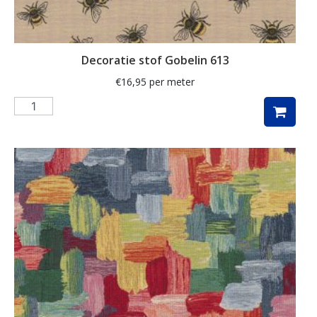
kunst
labrador
Decoratie stof Gobelin 613
lakenstof
€
16,95
per meter
landschap
lavendel
luipaard
lurex
madeliefje
Magnolia
mandala
margriet
margrietje