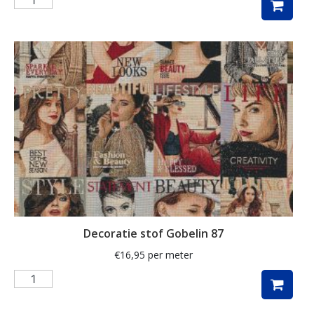
pauw
pauwen
penguin
piano
planten
poezen
regenboog
rozen
ruit
Decoratie stof Gobelin 87
rups
€
16,95
per meter
safari
schaap