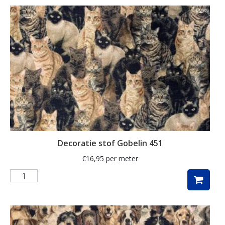
ganzen
gemberkoekjes
geometrisch
ginko
gnome
grafisch
groene thee
groot
Decoratie stof Gobelin 451
harten
€
16,95
per meter
hartjes
herfst
herfstblad