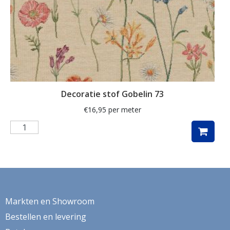
verduistering
veren
Vida
vissen
vogel
Decoratie stof Gobelin 73
vogels
€
16,95
per meter
volkswagen
volkswagenbus
vos
Vossen
vrouwengezichten
Markten en Showroom
vuurtoren
Bestellen en levering