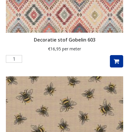
klaproos
klaprozen
klaver
Decoratie stof Gobelin 603
kleed
€
16,95
per meter
klein
knutsel
koeien
koffie
konijn
kraanvogel
krant
kruiden