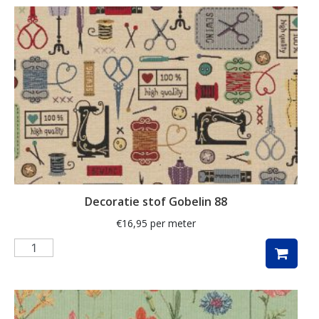
schelpen
schilderij
schilderijen
schotse ruit
siamees
slak
smal
sneeuwpop
Decoratie stof Gobelin 88
ster
€
16,95
per meter
sterren
stippen
strandhuisjes