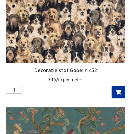
herfstbladeren
hert
herten
hertje
hijskraan
hollands
hond
Decoratie stof Gobelin 452
honden
€
16,95
per meter
huizen
hulst
ijsbeer
indoor