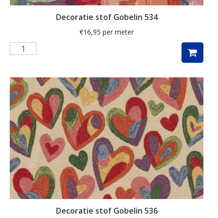
maritiem
Decoratie stof Gobelin 534
mediterranean
€
16,95
per meter
meisje
merry christmas
meubelstof
middel
mini monte carlo
mode
modebladen
molen
mozaïek
Decoratie stof Gobelin 536
muziek