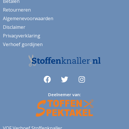
Betalen
vw bus
Retourneren
wandtapijt
Algemenevoorwaarden
watermeloen
Disclaimer
wereldkaart
Privacyverklaring
wijn
Verhoef gordijnen
winter
yorkie
zeemeeuwen
zigzag
Deelnemer van:
zonnenbloem
zonwerend
VOF Verhoef Stoffenknaller