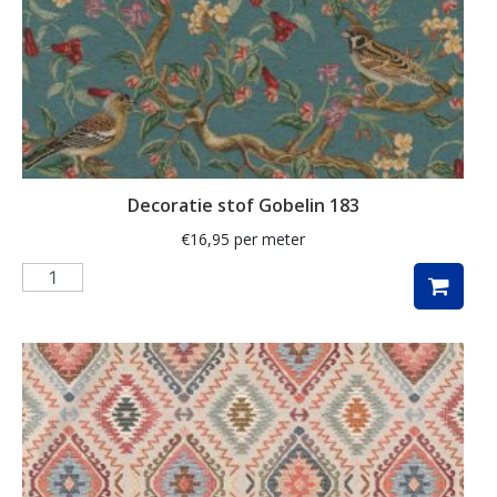
kaart
kabouter
kamille
kat
katoen
Decoratie stof Gobelin 183
katten
€
16,95
per meter
kersen
kerst
kerstboom
kerstman
kerstster
keuken
kippen