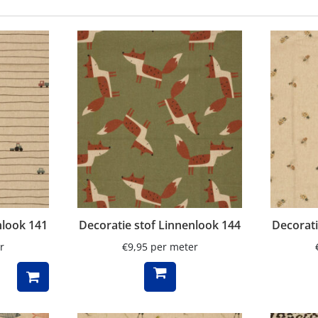
nlook 141
Decoratie stof Linnenlook 144
Decorati
r
€
9,95
per meter