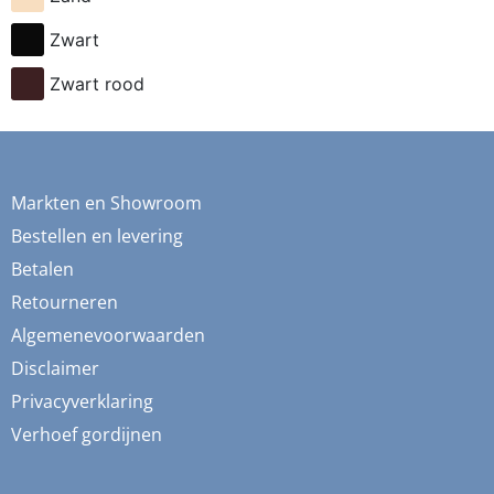
fietsen
Zwart
flessen
Zwart rood
fresia
frida
fruit
Markten en Showroom
ganzen
Bestellen en levering
gemberkoekjes
Betalen
Retourneren
geometrisch
Algemenevoorwaarden
ginko
Disclaimer
gnome
Privacyverklaring
grafisch
Verhoef gordijnen
groene thee