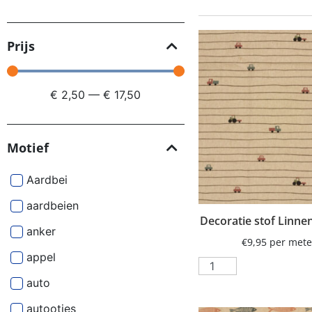
Prijs
€
2,50
—
€
17,50
Motief
Aardbei
aardbeien
Decoratie stof Linne
anker
€
9,95
per mete
appel
auto
autootjes