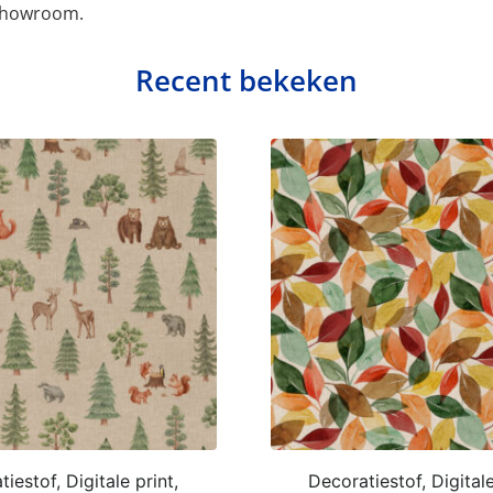
 showroom.
Recent bekeken
iestof, Digitale print,
Decoratiestof, Digitale