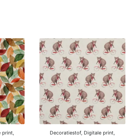
 print,
Decoratiestof, Digitale print,