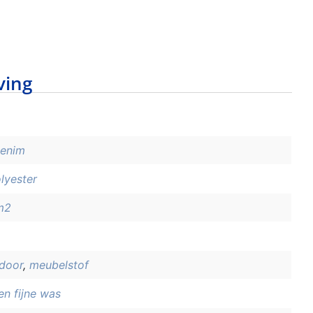
ving
enim
lyester
m2
ndoor
,
meubelstof
en fijne was