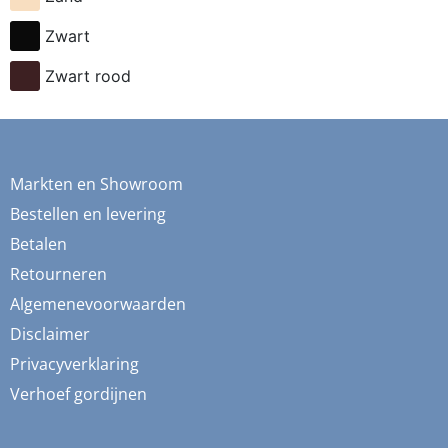
fietsen
Zwart
flessen
Zwart rood
fresia
frida
fruit
Markten en Showroom
ganzen
Bestellen en levering
gemberkoekjes
Betalen
Retourneren
geometrisch
Algemenevoorwaarden
ginko
Disclaimer
gnome
Privacyverklaring
grafisch
Verhoef gordijnen
groene thee