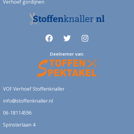
Verhoef gordijnen
Muzieknoten
naaigerei
naaimachines
notenkraker
olijven
Deelnemer van:
ornamenten
paarden
paardenbloem
VOF Verhoef Stoffenknaller
paddenstoelen
info@stoffenknaller.nl
paisley
06-18114596
papegaai
Spinsterlaan 4
pasen