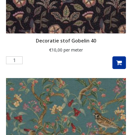
klaproos
klaprozen
klaver
Decoratie stof Gobelin 40
kleed
€
10,00
per meter
klein
knutsel
koeien
koffie
konijn
kraanvogel
krant
kruiden