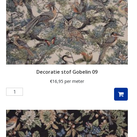
herfstbladeren
hert
herten
hertje
hijskraan
hollands
hond
Decoratie stof Gobelin 09
honden
€
16,95
per meter
huizen
hulst
ijsbeer
indoor