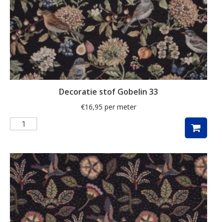
kaart
kabouter
kamille
kat
katoen
Decoratie stof Gobelin 33
katten
€
16,95
per meter
kersen
kerst
kerstboom
kerstman
kerstster
keuken
kippen