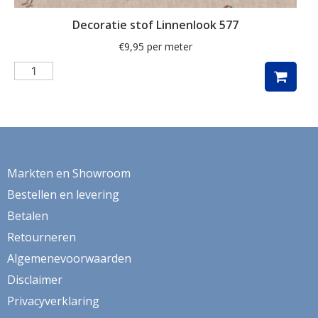
maritiem
Decoratie stof Linnenlook 577
mediterranean
€
9,95
per meter
meisje
merry christmas
meubelstof
middel
Markten en Showroom
mini monte carlo
Bestellen en levering
mode
Betalen
modebladen
Retourneren
molen
Algemenevoorwaarden
Disclaimer
mozaïek
Privacyverklaring
muziek