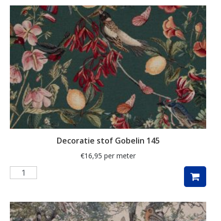
ganzen
gemberkoekjes
geometrisch
ginko
gnome
grafisch
groene thee
groot
Decoratie stof Gobelin 145
harten
€
16,95
per meter
hartjes
herfst
herfstblad