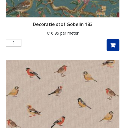
kunst
labrador
Decoratie stof Gobelin 183
lakenstof
€
16,95
per meter
landschap
lavendel
luipaard
lurex
madeliefje
Magnolia
mandala
margriet
margrietje