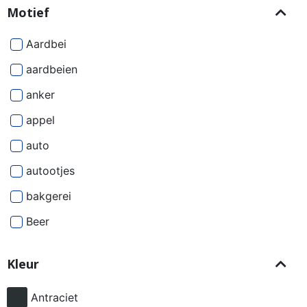
Motief
Aardbei
aardbeien
anker
appel
auto
autootjes
bakgerei
Beer
Beren
Kleur
besjes
bier
Antraciet