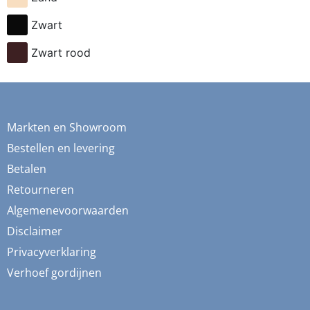
fietsen
Zwart
flessen
Zwart rood
fresia
frida
fruit
Markten en Showroom
ganzen
Bestellen en levering
gemberkoekjes
Betalen
Retourneren
geometrisch
Algemenevoorwaarden
ginko
Disclaimer
gnome
Privacyverklaring
grafisch
Verhoef gordijnen
groene thee