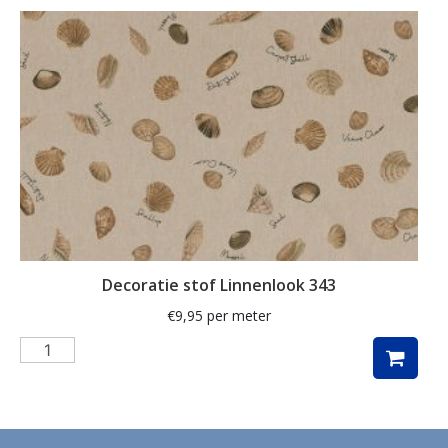
ganzen
gemberkoekjes
geometrisch
ginko
gnome
grafisch
groene thee
groot
Decoratie stof Linnenlook 343
harten
€
9,95
per meter
hartjes
herfst
herfstblad