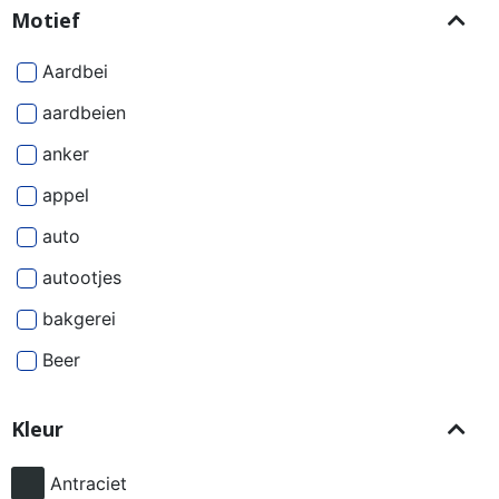
Motief
Aardbei
aardbeien
anker
appel
auto
autootjes
bakgerei
Beer
Beren
Kleur
besjes
bier
Antraciet