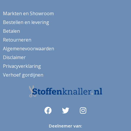
herfstbladeren
hert
Markten en Showroom
Bestellen en levering
herten
Betalen
hertje
Retourneren
hijskraan
Algemenevoorwaarden
hollands
Disclaimer
Privacyverklaring
hond
Verhoef gordijnen
honden
huizen
hulst
ijsbeer
indoor
Deelnemer van: