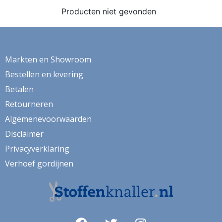
ganzen
Producten niet gevonden
gemberkoekjes
geometrisch
Markten en Showroom
ginko
Bestellen en levering
gnome
Betalen
grafisch
Retourneren
groene thee
Algemenevoorwaarden
Disclaimer
groot
Privacyverklaring
harten
Verhoef gordijnen
hartjes
herfst
herfstblad