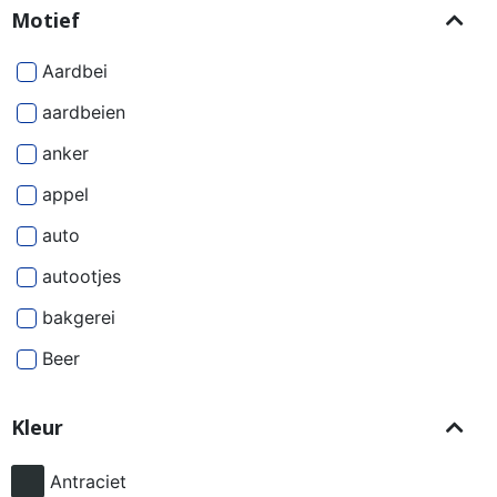
Motief
Aardbei
aardbeien
anker
appel
auto
autootjes
bakgerei
Beer
Beren
Kleur
besjes
bier
Antraciet