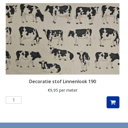
ganzen
gemberkoekjes
geometrisch
ginko
gnome
grafisch
groene thee
groot
Decoratie stof Linnenlook 190
harten
€
9,95
per meter
hartjes
herfst
herfstblad