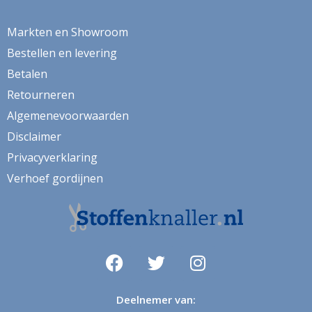
herfstbladeren
hert
Markten en Showroom
Bestellen en levering
herten
Betalen
hertje
Retourneren
hijskraan
Algemenevoorwaarden
hollands
Disclaimer
Privacyverklaring
hond
Verhoef gordijnen
honden
huizen
hulst
ijsbeer
indoor
Deelnemer van: