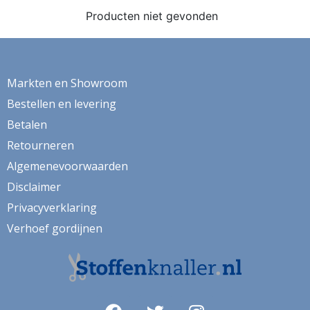
ganzen
Producten niet gevonden
gemberkoekjes
geometrisch
Markten en Showroom
ginko
Bestellen en levering
gnome
Betalen
grafisch
Retourneren
groene thee
Algemenevoorwaarden
Disclaimer
groot
Privacyverklaring
harten
Verhoef gordijnen
hartjes
herfst
herfstblad