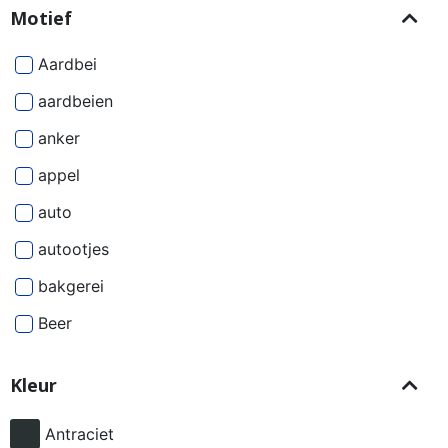
Motief
Aardbei
aardbeien
anker
appel
auto
autootjes
bakgerei
Beer
Beren
Kleur
besjes
bier
Antraciet