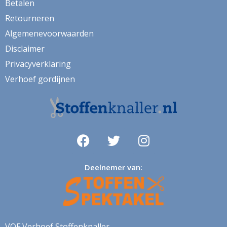
Betalen
Retourneren
klaproos
Algemenevoorwaarden
klaprozen
Disclaimer
klaver
Privacyverklaring
kleed
Verhoef gordijnen
klein
knutsel
koeien
koffie
Deelnemer van:
konijn
kraanvogel
krant
kruiden
VOF Verhoef Stoffenknaller