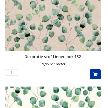
herfstbladeren
hert
herten
hertje
hijskraan
hollands
hond
Decoratie stof Linnenlook 132
honden
€
9,95
per meter
huizen
hulst
ijsbeer
indoor