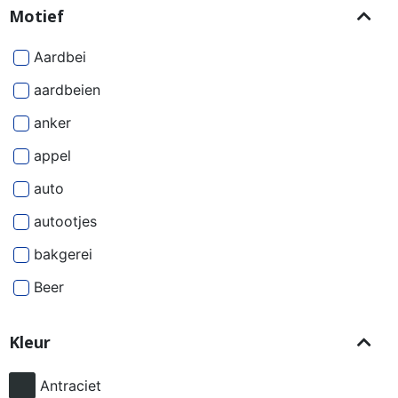
Motief
Aardbei
aardbeien
anker
appel
auto
autootjes
bakgerei
Beer
Beren
Kleur
besjes
bier
Antraciet