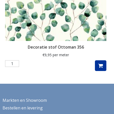
kaart
kabouter
kamille
kat
katoen
Decoratie stof Ottoman 356
katten
€
9,95
per meter
kersen
kerst
kerstboom
kerstman
kerstster
Markten en Showroom
keuken
Bestellen en levering
kippen