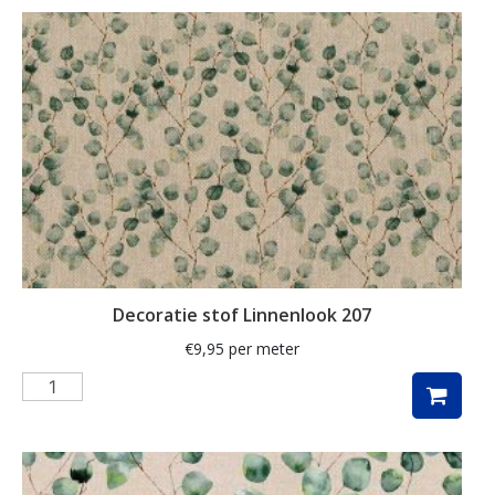
ganzen
gemberkoekjes
geometrisch
ginko
gnome
grafisch
groene thee
groot
Decoratie stof Linnenlook 207
harten
€
9,95
per meter
hartjes
herfst
herfstblad