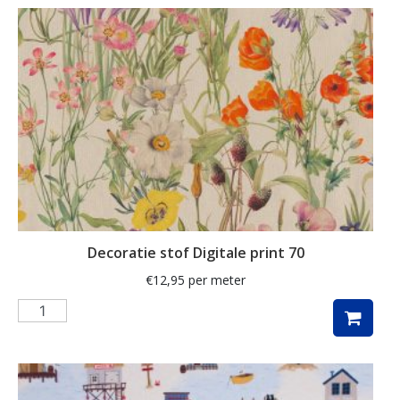
schelpen
schilderij
schilderijen
schotse ruit
siamees
slak
smal
sneeuwpop
Decoratie stof Digitale print 70
ster
€
12,95
per meter
sterren
stippen
strandhuisjes