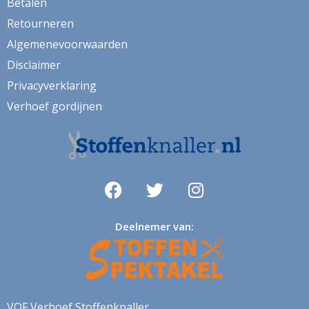
Betalen
vw bus
Retourneren
wandtapijt
Algemenevoorwaarden
watermeloen
Disclaimer
wereldkaart
Privacyverklaring
wijn
Verhoef gordijnen
winter
yorkie
zeemeeuwen
zigzag
Deelnemer van:
zonnenbloem
zonwerend
VOF Verhoef Stoffenknaller