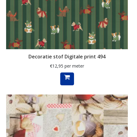
kaart
kabouter
kamille
kat
katoen
Decoratie stof Digitale print 494
katten
€
12,95
per meter
kersen
kerst
kerstboom
kerstman
kerstster
keuken
kippen