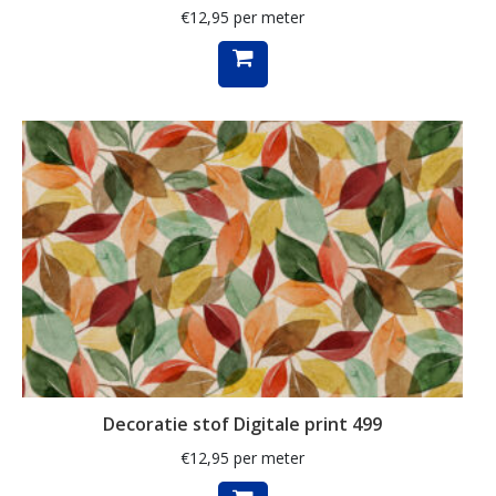
€
12,95
per meter
Muzieknoten
naaigerei
naaimachines
notenkraker
olijven
ornamenten
paarden
paardenbloem
paddenstoelen
paisley
Decoratie stof Digitale print 499
papegaai
€
12,95
per meter
pasen