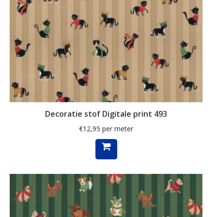
herfstbladeren
hert
herten
hertje
hijskraan
hollands
hond
Decoratie stof Digitale print 493
honden
€
12,95
per meter
huizen
hulst
ijsbeer
indoor