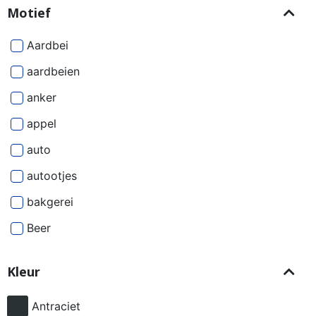
Motief
Aardbei
aardbeien
anker
appel
auto
autootjes
bakgerei
Beer
Beren
Kleur
besjes
bier
Antraciet