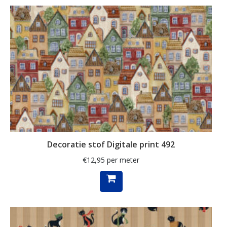
ganzen
gemberkoekjes
geometrisch
ginko
gnome
grafisch
groene thee
groot
Decoratie stof Digitale print 492
harten
€
12,95
per meter
hartjes
herfst
herfstblad