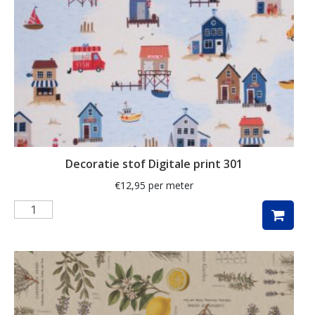
streep
strepen
takken
teckel
teckels
thee
Decoratie stof Digitale print 301
Toile de Jouy
€
12,95
per meter
tulpen
uil
uilen
unicorn
veldbloemen