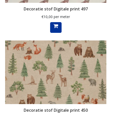
maritiem
Decoratie stof Digitale print 497
mediterranean
€
10,00
per meter
meisje
merry christmas
meubelstof
middel
mini monte carlo
mode
modebladen
molen
mozaïek
Decoratie stof Digitale print 450
muziek