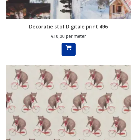
kunst
labrador
Decoratie stof Digitale print 496
lakenstof
€
10,00
per meter
landschap
lavendel
luipaard
lurex
madeliefje
Magnolia
mandala
margriet
margrietje