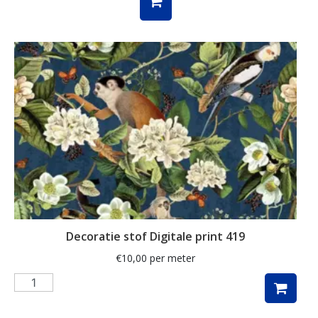
pauw
pauwen
penguin
piano
planten
poezen
regenboog
rozen
ruit
Decoratie stof Digitale print 419
rups
€
10,00
per meter
safari
schaap