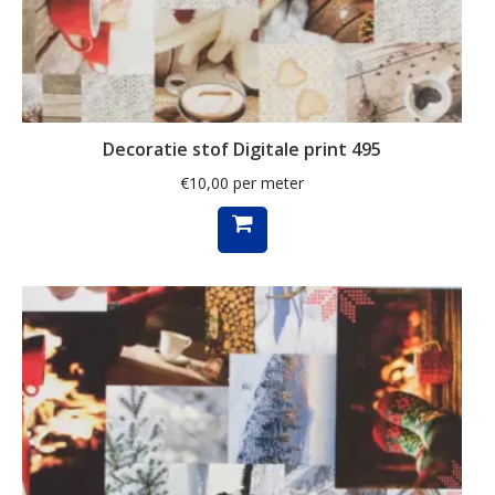
klaproos
klaprozen
klaver
Decoratie stof Digitale print 495
kleed
€
10,00
per meter
klein
knutsel
koeien
koffie
konijn
kraanvogel
krant
kruiden