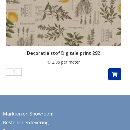
verduistering
veren
Vida
vissen
vogel
Decoratie stof Digitale print 292
vogels
€
12,95
per meter
volkswagen
volkswagenbus
vos
Vossen
vrouwengezichten
Markten en Showroom
vuurtoren
Bestellen en levering