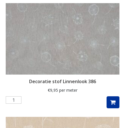
ganzen
gemberkoekjes
geometrisch
ginko
gnome
grafisch
groene thee
groot
Decoratie stof Linnenlook 386
harten
€
9,95
per meter
hartjes
herfst
herfstblad