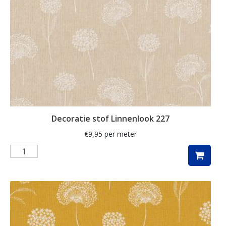
herfstbladeren
hert
herten
hertje
hijskraan
hollands
hond
Decoratie stof Linnenlook 227
honden
€
9,95
per meter
huizen
hulst
ijsbeer
indoor