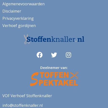
Algemenevoorwaarden
kunst
Disclaimer
labrador
Privacyverklaring
Verhoef gordijnen
lakenstof
landschap
lavendel
luipaard
lurex
Deelnemer van:
madeliefje
Magnolia
mandala
VOF Verhoef Stoffenknaller
margriet
info@stoffenknaller.nl
margrietje