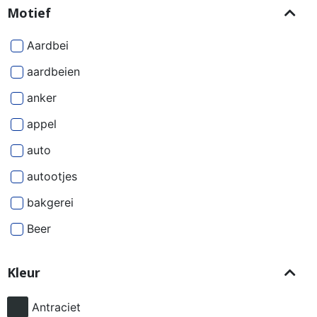
Motief
Aardbei
aardbeien
anker
appel
auto
autootjes
bakgerei
Beer
Beren
Kleur
besjes
bier
Antraciet