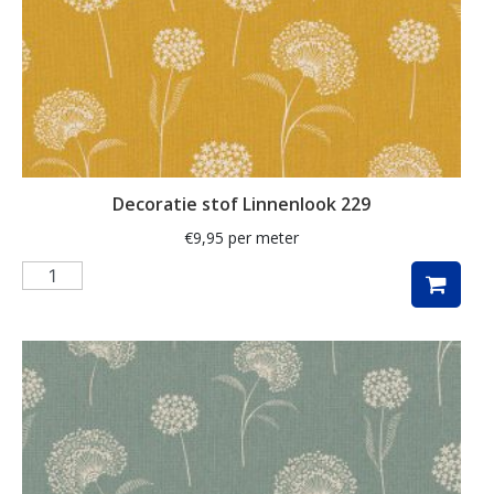
kaart
kabouter
kamille
kat
katoen
Decoratie stof Linnenlook 229
katten
€
9,95
per meter
kersen
kerst
kerstboom
kerstman
kerstster
keuken
kippen