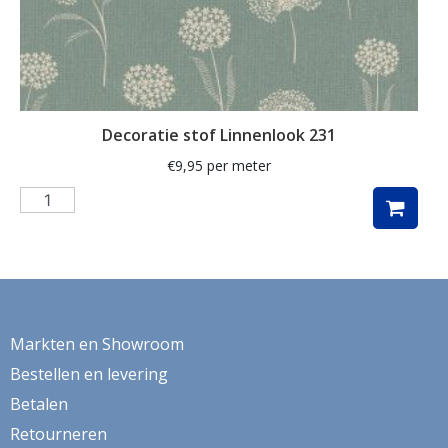
klaproos
klaprozen
klaver
Decoratie stof Linnenlook 231
kleed
€
9,95
per meter
klein
knutsel
koeien
koffie
konijn
Markten en Showroom
kraanvogel
Bestellen en levering
Betalen
krant
Retourneren
kruiden