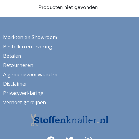
ganzen
Producten niet gevonden
gemberkoekjes
geometrisch
Markten en Showroom
ginko
Bestellen en levering
gnome
Betalen
grafisch
Retourneren
groene thee
Algemenevoorwaarden
Disclaimer
groot
Privacyverklaring
harten
Verhoef gordijnen
hartjes
herfst
herfstblad