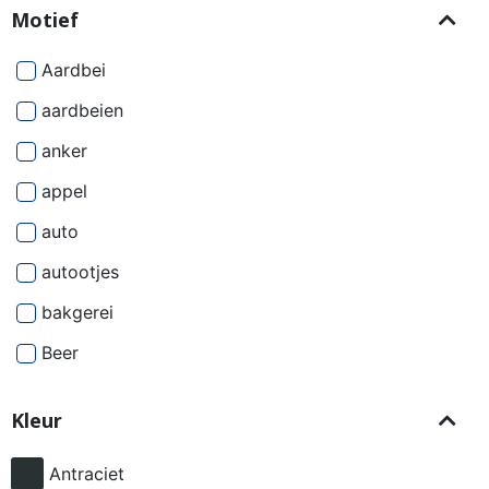
Motief
Aardbei
aardbeien
anker
appel
auto
autootjes
bakgerei
Beer
Beren
Kleur
besjes
bier
Antraciet