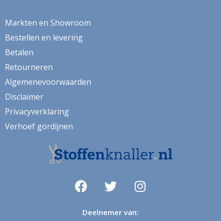
herfstbladeren
hert
Markten en Showroom
Bestellen en levering
herten
Betalen
hertje
Retourneren
hijskraan
Algemenevoorwaarden
hollands
Disclaimer
Privacyverklaring
hond
Verhoef gordijnen
honden
huizen
hulst
ijsbeer
indoor
Deelnemer van: