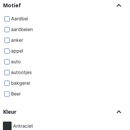
Motief
Aardbei
aardbeien
anker
appel
auto
autootjes
bakgerei
Beer
Beren
Kleur
besjes
bier
Antraciet