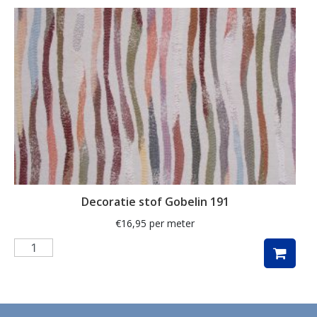
ganzen
gemberkoekjes
geometrisch
ginko
gnome
grafisch
groene thee
groot
Decoratie stof Gobelin 191
harten
€
16,95
per meter
hartjes
herfst
herfstblad