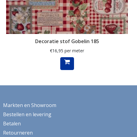
klaproos
klaprozen
klaver
Decoratie stof Gobelin 185
kleed
€
16,95
per meter
klein
knutsel
koeien
koffie
konijn
Markten en Showroom
kraanvogel
Bestellen en levering
Betalen
krant
Retourneren
kruiden