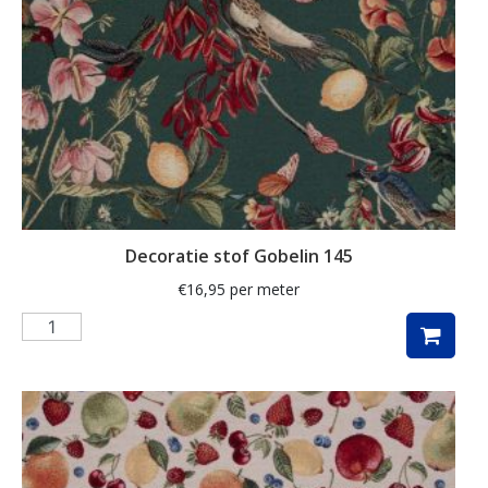
herfstbladeren
hert
herten
hertje
hijskraan
hollands
hond
Decoratie stof Gobelin 145
honden
€
16,95
per meter
huizen
hulst
ijsbeer
indoor