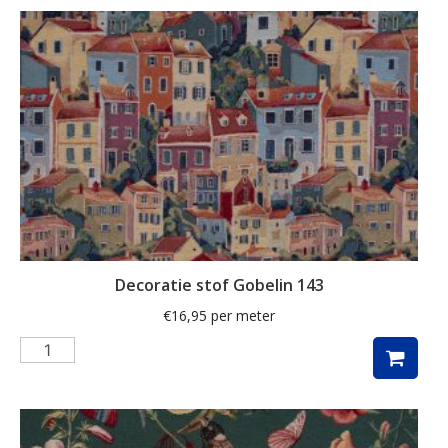
ganzen
gemberkoekjes
geometrisch
ginko
gnome
grafisch
groene thee
groot
Decoratie stof Gobelin 143
harten
€
16,95
per meter
hartjes
herfst
herfstblad