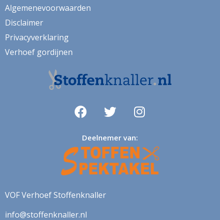
Algemenevoorwaarden
kunst
Disclaimer
labrador
Privacyverklaring
Verhoef gordijnen
lakenstof
landschap
lavendel
luipaard
lurex
Deelnemer van:
madeliefje
Magnolia
mandala
VOF Verhoef Stoffenknaller
margriet
info@stoffenknaller.nl
margrietje