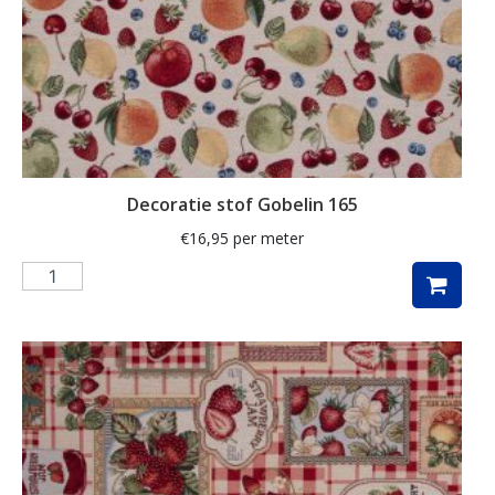
kaart
kabouter
kamille
kat
katoen
Decoratie stof Gobelin 165
katten
€
16,95
per meter
kersen
kerst
kerstboom
kerstman
kerstster
keuken
kippen