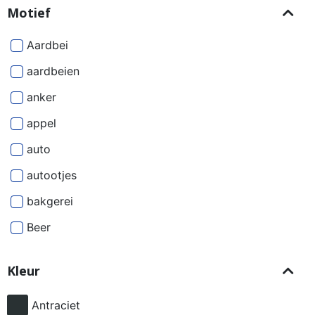
Motief
Aardbei
aardbeien
anker
appel
auto
autootjes
bakgerei
Beer
Beren
Kleur
besjes
bier
Antraciet