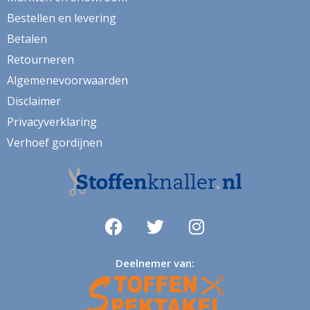
kaart
Bestellen en levering
kabouter
Betalen
kamille
Retourneren
kat
Algemenevoorwaarden
Disclaimer
katoen
Privacyverklaring
katten
Verhoef gordijnen
kersen
kerst
kerstboom
kerstman
kerstster
Deelnemer van:
keuken
kippen