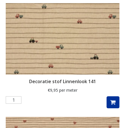
ganzen
gemberkoekjes
geometrisch
ginko
gnome
grafisch
groene thee
groot
Decoratie stof Linnenlook 141
harten
€
9,95
per meter
hartjes
herfst
herfstblad