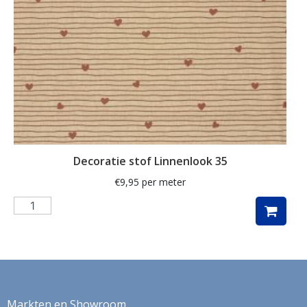
herfstbladeren
hert
herten
hertje
hijskraan
hollands
hond
Decoratie stof Linnenlook 35
honden
€
9,95
per meter
huizen
hulst
ijsbeer
indoor
Markten en Showroom