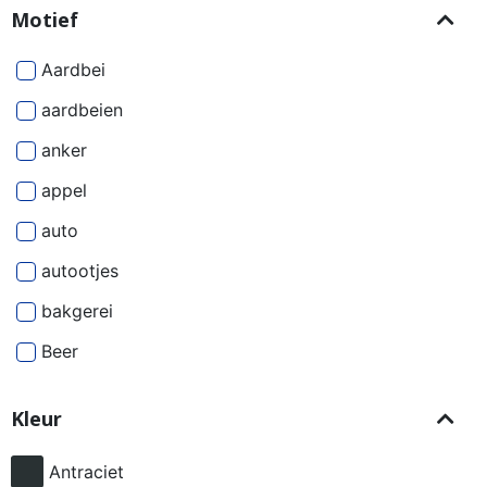
Motief
Aardbei
aardbeien
anker
appel
auto
autootjes
bakgerei
Beer
Beren
Kleur
besjes
bier
Antraciet