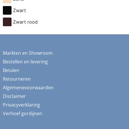
fietsen
Zwart
flessen
Zwart rood
fresia
frida
fruit
Markten en Showroom
ganzen
Bestellen en levering
gemberkoekjes
Betalen
Retourneren
geometrisch
Algemenevoorwaarden
ginko
Disclaimer
gnome
Privacyverklaring
grafisch
Verhoef gordijnen
groene thee