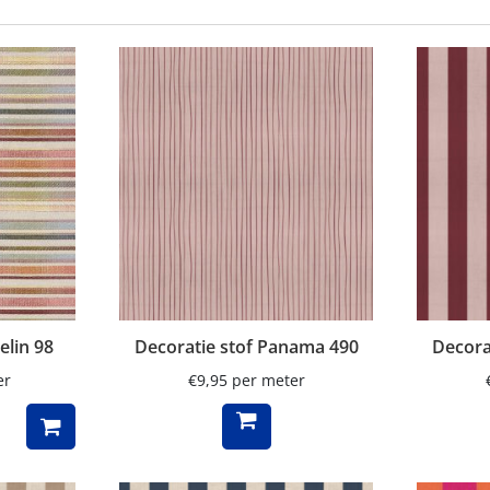
elin 98
Decoratie stof Panama 490
Decora
er
€
9,95
per meter