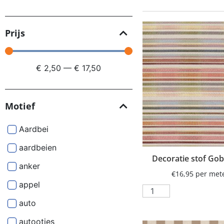
Prijs
€
2,50
—
€
17,50
Motief
Aardbei
aardbeien
Decoratie stof Gob
anker
€
16,95
per met
appel
auto
autootjes