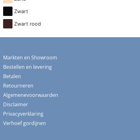
fietsen
Zwart
flessen
Zwart rood
fresia
frida
fruit
Markten en Showroom
ganzen
Bestellen en levering
gemberkoekjes
Betalen
Retourneren
geometrisch
Algemenevoorwaarden
ginko
Disclaimer
gnome
Privacyverklaring
grafisch
Verhoef gordijnen
groene thee