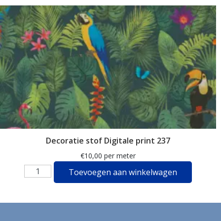
ganzen
gemberkoekjes
geometrisch
ginko
gnome
grafisch
groene thee
groot
Decoratie stof Digitale print 237
harten
€
10,00
per meter
hartjes
Toevoegen aan winkelwagen
herfst
herfstblad