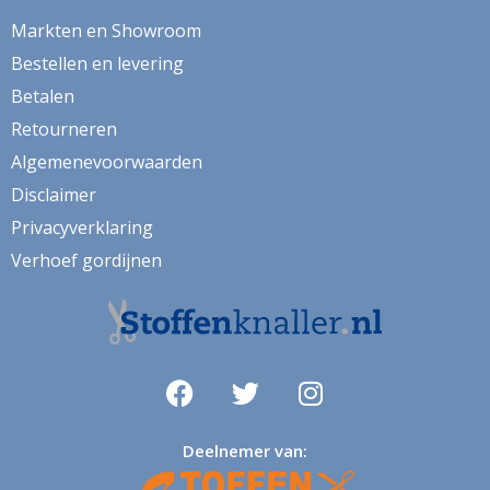
herfstbladeren
Markten en Showroom
hert
Bestellen en levering
herten
Betalen
Retourneren
hertje
Algemenevoorwaarden
hijskraan
Disclaimer
hollands
Privacyverklaring
hond
Verhoef gordijnen
honden
huizen
hulst
ijsbeer
Deelnemer van:
indoor