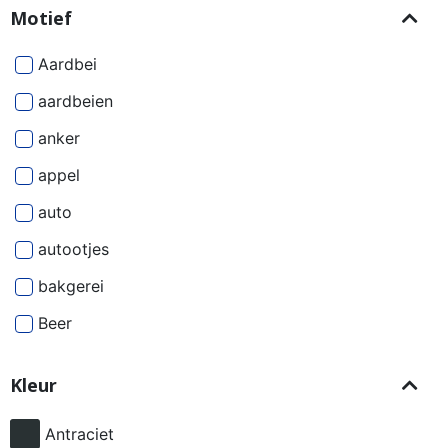
Motief
Aardbei
aardbeien
anker
appel
auto
autootjes
bakgerei
Beer
Beren
Kleur
besjes
bier
Antraciet