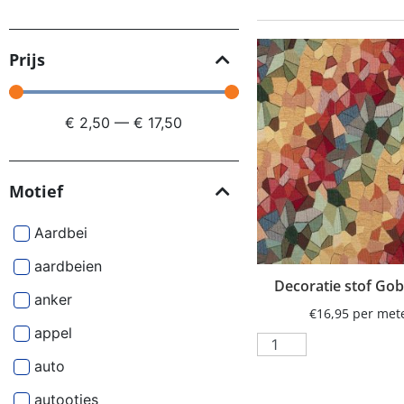
Prijs
€
2,50
—
€
17,50
Motief
Aardbei
aardbeien
Decoratie stof Gob
anker
€
16,95
per met
appel
auto
autootjes