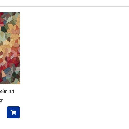
elin 14
er