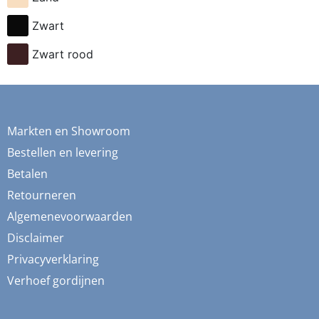
fietsen
Zwart
flessen
Zwart rood
fresia
frida
fruit
Markten en Showroom
ganzen
Bestellen en levering
gemberkoekjes
Betalen
Retourneren
geometrisch
Algemenevoorwaarden
ginko
Disclaimer
gnome
Privacyverklaring
grafisch
Verhoef gordijnen
groene thee