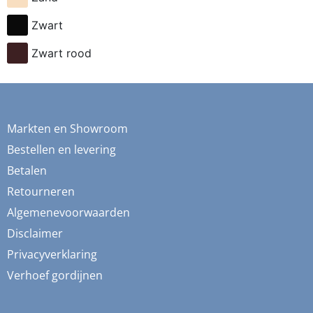
fietsen
Zwart
flessen
Zwart rood
fresia
frida
fruit
Markten en Showroom
ganzen
Bestellen en levering
gemberkoekjes
Betalen
Retourneren
geometrisch
Algemenevoorwaarden
ginko
Disclaimer
gnome
Privacyverklaring
grafisch
Verhoef gordijnen
groene thee