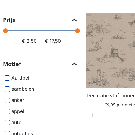
Prijs
€
2,50
—
€
17,50
Motief
Aardbei
aardbeien
Decoratie stof Linne
anker
€
9,95
per mete
appel
auto
autootjes