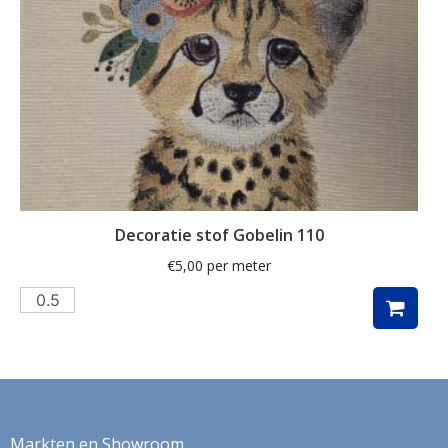
herfstbladeren
hert
herten
hertje
hijskraan
hollands
hond
Decoratie stof Gobelin 110
honden
€
5,00
per meter
huizen
hulst
ijsbeer
indoor
Markten en Showroom