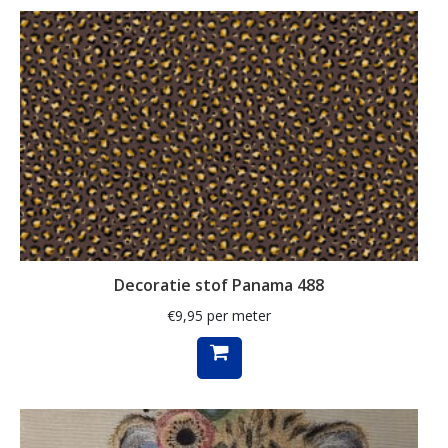
ganzen
gemberkoekjes
geometrisch
ginko
gnome
grafisch
groene thee
groot
Decoratie stof Panama 488
harten
€
9,95
per meter
hartjes
herfst
herfstblad