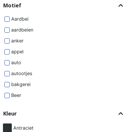
Motief
Aardbei
aardbeien
anker
appel
auto
autootjes
bakgerei
Beer
Beren
Kleur
besjes
bier
Antraciet