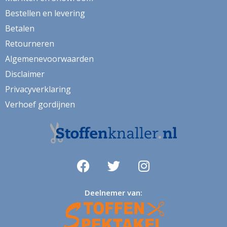
kaart
Bestellen en levering
kabouter
Betalen
kamille
Retourneren
kat
Algemenevoorwaarden
Disclaimer
katoen
Privacyverklaring
katten
Verhoef gordijnen
kersen
kerst
kerstboom
kerstman
kerstster
Deelnemer van:
keuken
kippen