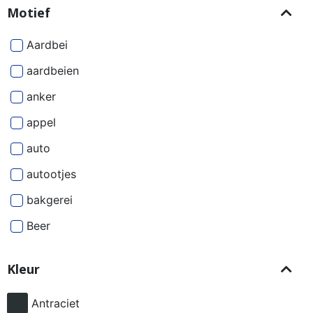
Motief
Aardbei
aardbeien
anker
appel
auto
autootjes
bakgerei
Beer
Beren
Kleur
besjes
bier
Antraciet