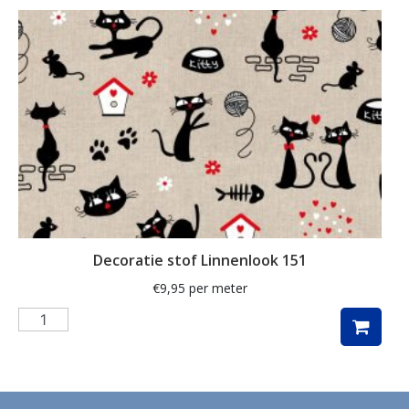
ganzen
gemberkoekjes
geometrisch
ginko
gnome
grafisch
groene thee
groot
Decoratie stof Linnenlook 151
harten
€
9,95
per meter
hartjes
herfst
herfstblad