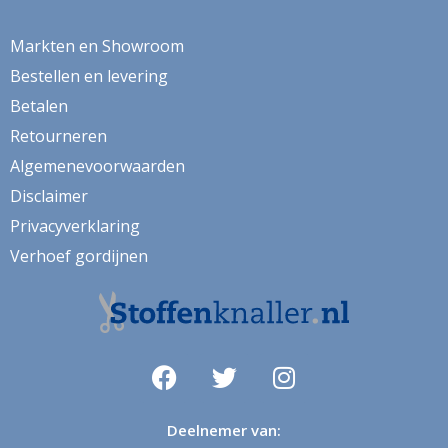
herfstbladeren
hert
Markten en Showroom
Bestellen en levering
herten
Betalen
hertje
Retourneren
hijskraan
Algemenevoorwaarden
hollands
Disclaimer
Privacyverklaring
hond
Verhoef gordijnen
honden
huizen
hulst
ijsbeer
indoor
Deelnemer van: