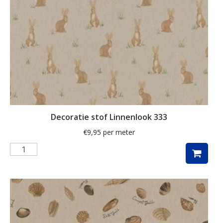
herfstbladeren
hert
herten
hertje
hijskraan
hollands
hond
Decoratie stof Linnenlook 333
honden
€
9,95
per meter
huizen
hulst
ijsbeer
indoor