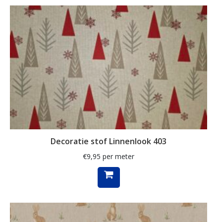
ganzen
gemberkoekjes
geometrisch
ginko
gnome
grafisch
groene thee
groot
Decoratie stof Linnenlook 403
harten
€
9,95
per meter
hartjes
herfst
herfstblad