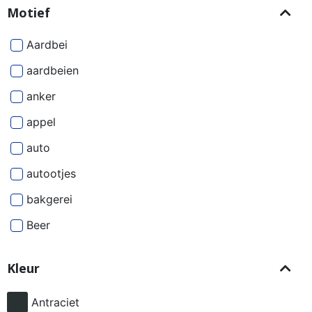
Motief
Aardbei
aardbeien
anker
appel
auto
autootjes
bakgerei
Beer
Beren
Kleur
besjes
bier
Antraciet