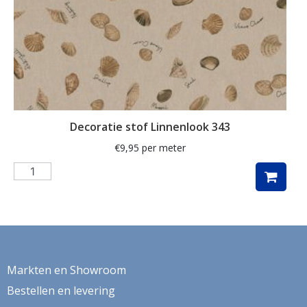
kaart
kabouter
kamille
kat
katoen
Decoratie stof Linnenlook 343
katten
€
9,95
per meter
kersen
kerst
kerstboom
kerstman
kerstster
Markten en Showroom
keuken
Bestellen en levering
kippen