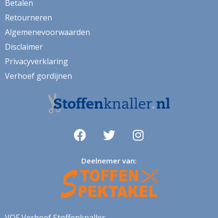
Betalen
Retourneren
klaproos
Algemenevoorwaarden
klaprozen
Disclaimer
klaver
Privacyverklaring
kleed
Verhoef gordijnen
klein
knutsel
koeien
koffie
Deelnemer van:
konijn
kraanvogel
krant
kruiden
VOF Verhoef Stoffenknaller