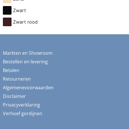
fietsen
Zwart
flessen
Zwart rood
fresia
frida
fruit
Markten en Showroom
ganzen
Bestellen en levering
gemberkoekjes
Betalen
Retourneren
geometrisch
Algemenevoorwaarden
ginko
Disclaimer
gnome
Privacyverklaring
grafisch
Verhoef gordijnen
groene thee