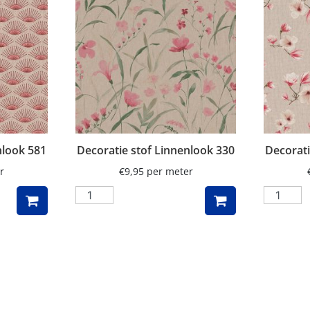
nlook 581
Decoratie stof Linnenlook 330
Decorati
r
€
9,95
per meter