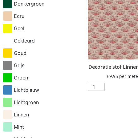
Donkergroen
bloesem
Ecru
blokken
Geel
boeken
Gekleurd
bomen
Goud
boogje
Grijs
boom
Decoratie stof Linne
€
9,95
per mete
Bosdieren
Groen
brandweer
Lichtblauw
caravan
Lichtgroen
cheetah
Linnen
cheetha
Mint
citroen