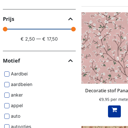
Prijs
€
2,50
—
€
17,50
Motief
Aardbei
aardbeien
Decoratie stof Pan
anker
€
9,95
per mete
appel
auto
autootjes