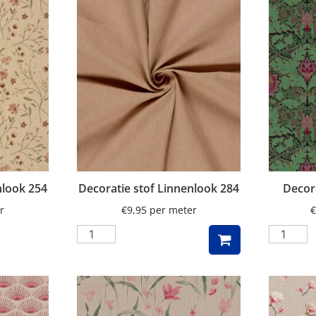
nlook 254
Decoratie stof Linnenlook 284
Decora
r
€
9,95
per meter
€