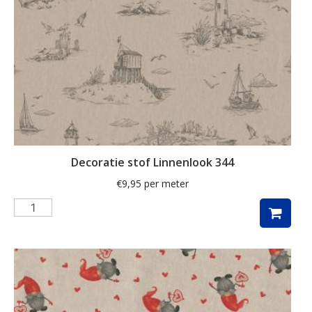
streep
strepen
takken
teckel
teckels
thee
Decoratie stof Linnenlook 344
Toile de Jouy
€
9,95
per meter
tulpen
uil
uilen
unicorn
veldbloemen