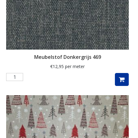
kaart
kabouter
kamille
kat
katoen
Meubelstof Donkergrijs 469
katten
€
12,95
per meter
kersen
kerst
kerstboom
kerstman
kerstster
keuken
kippen