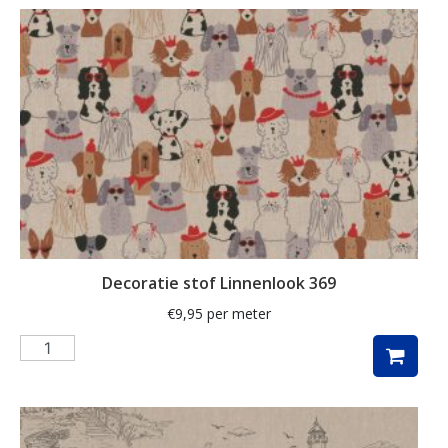
schelpen
schilderij
schilderijen
schotse ruit
siamees
slak
smal
sneeuwpop
Decoratie stof Linnenlook 369
ster
€
9,95
per meter
sterren
stippen
strandhuisjes