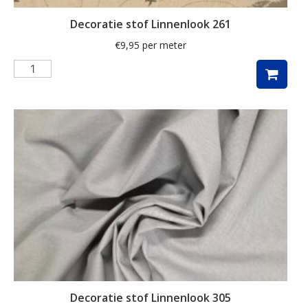
maritiem
Decoratie stof Linnenlook 261
mediterranean
€
9,95
per meter
meisje
merry christmas
meubelstof
middel
mini monte carlo
mode
modebladen
molen
mozaïek
Decoratie stof Linnenlook 305
muziek