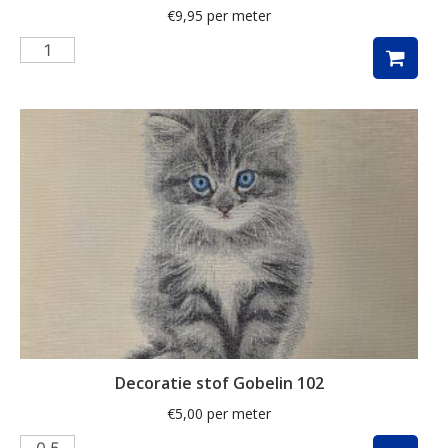
€
9,95
per meter
Muzieknoten
naaigerei
naaimachines
notenkraker
olijven
ornamenten
paarden
paardenbloem
paddenstoelen
paisley
Decoratie stof Gobelin 102
papegaai
€
5,00
per meter
pasen