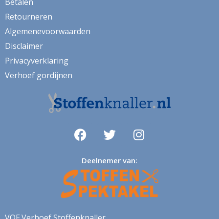
Betalen
vw bus
Retourneren
wandtapijt
Algemenevoorwaarden
watermeloen
Disclaimer
wereldkaart
Privacyverklaring
wijn
Verhoef gordijnen
winter
yorkie
zeemeeuwen
zigzag
Deelnemer van:
zonnenbloem
zonwerend
VOF Verhoef Stoffenknaller