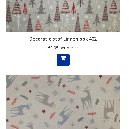
klaproos
klaprozen
klaver
Decoratie stof Linnenlook 402
kleed
€
9,95
per meter
klein
knutsel
koeien
koffie
konijn
kraanvogel
krant
kruiden