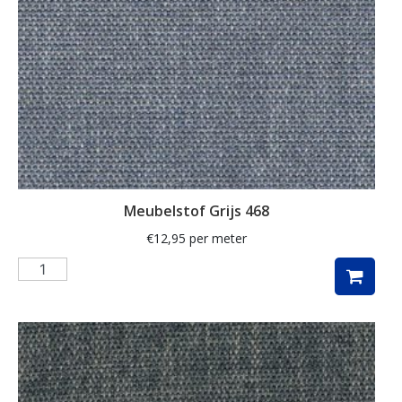
herfstbladeren
hert
herten
hertje
hijskraan
hollands
hond
Meubelstof Grijs 468
honden
€
12,95
per meter
huizen
hulst
ijsbeer
indoor