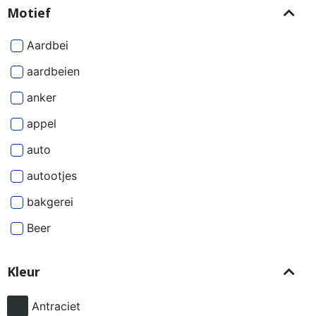
Motief
Aardbei
aardbeien
anker
appel
auto
autootjes
bakgerei
Beer
Beren
Kleur
besjes
bier
Antraciet