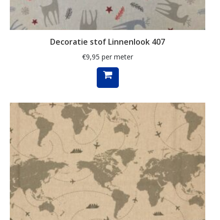
kunst
labrador
Decoratie stof Linnenlook 407
lakenstof
€
9,95
per meter
landschap
lavendel
luipaard
lurex
madeliefje
Magnolia
mandala
margriet
margrietje