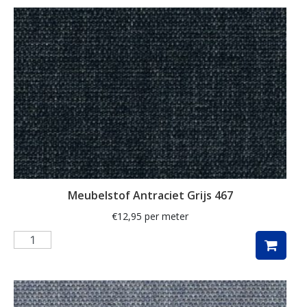
ganzen
gemberkoekjes
geometrisch
ginko
gnome
grafisch
groene thee
groot
Meubelstof Antraciet Grijs 467
harten
€
12,95
per meter
hartjes
herfst
herfstblad