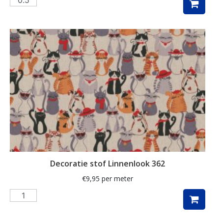
pauw
pauwen
penguin
piano
planten
poezen
regenboog
rozen
ruit
Decoratie stof Linnenlook 362
rups
€
9,95
per meter
safari
schaap