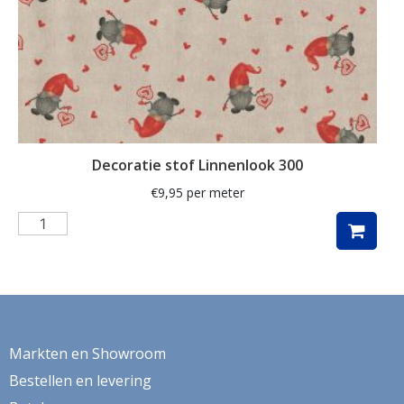
verduistering
veren
Vida
vissen
vogel
Decoratie stof Linnenlook 300
vogels
€
9,95
per meter
volkswagen
volkswagenbus
vos
Vossen
vrouwengezichten
Markten en Showroom
vuurtoren
Bestellen en levering